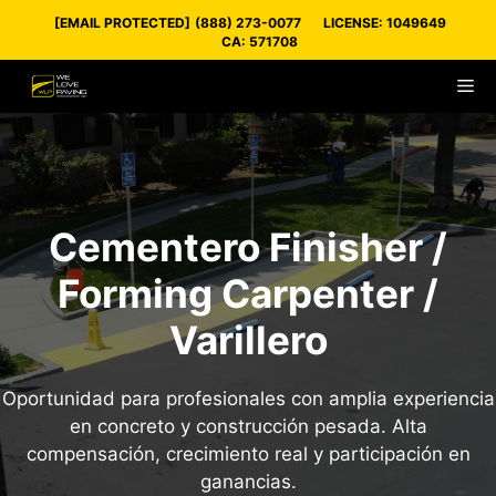
Skip
[EMAIL PROTECTED]
(888) 273-0077
LICENSE: 1049649
to
CA: 571708
content
M
Cementero Finisher /
Forming Carpenter /
Varillero
Oportunidad para profesionales con amplia experiencia
en concreto y construcción pesada. Alta
compensación, crecimiento real y participación en
ganancias.